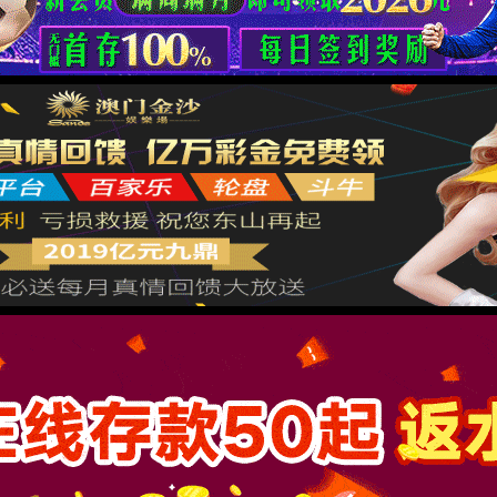
014年，国家级高新技术企业，是家专业的电子应用方
D快充、大功率电源、BLDC等产品。
、使命必达”是企业的经营理念！
极、正直、善良”是团队的根基！
核心，技术为导向，公司员工超过 45% 研发比例，
方，NXP的金牌合作伙伴,也是瑞萨独立设计公司（IDH
产、销”一体化运营，集方案设计、技术支持、PCBA和O