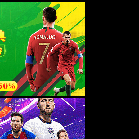
EN
/
CN
线服务
合作厂商
联系我们