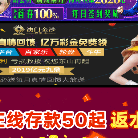
为您免费提供样品申请和技术支持服务，以方便您产品开发、设计、评估。
得相应的服务。