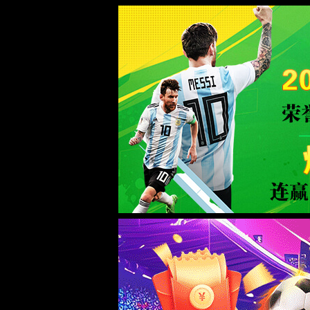
AC米兰|(中国)官方网站 - Milan Wo
首 页
关于我们
BMS产品