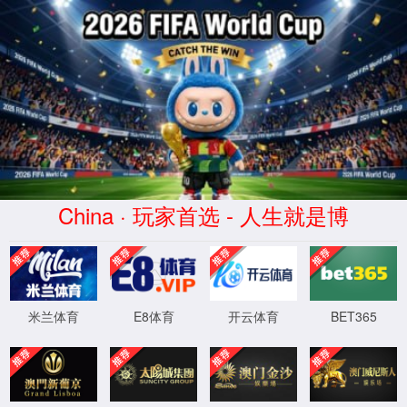
AC米兰|(中国)官方网站 - Milan
World Class
首 页
关于我们
BMS产品
方