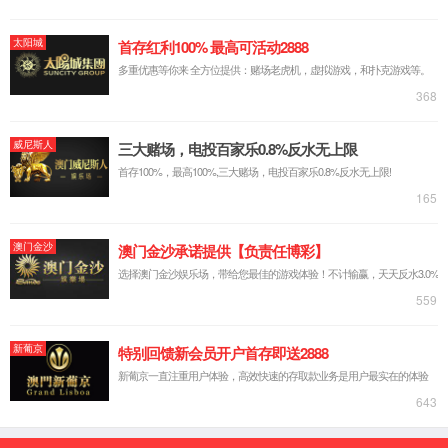
Sinota BMS选型手册
Sinota BMS接线说明书
APP监控,OTA升级！
SINOTAB16S100AP
SINOTAB16S100AN
SINOTAB16S80AN
SINOTAB10S60AP
SINOTAB16S30AP
SINOTAB16S30AN
配置表：