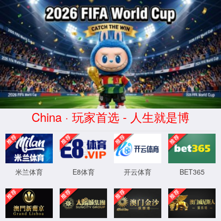
AC米兰|(中国)官方网站 - Milan
World Class
首 页
关于我们
BMS产品
方